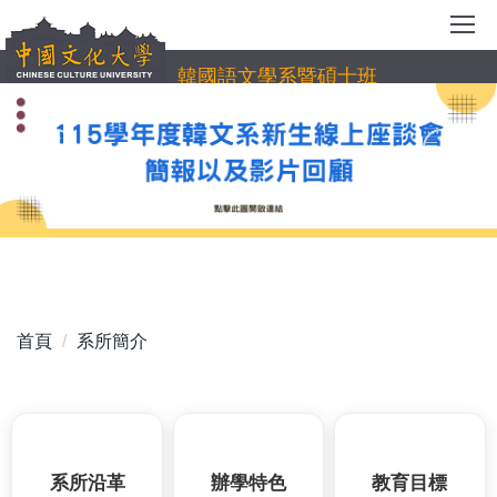
跳
到
主
韓國語文學系暨碩士班
要
內
容
區
首頁
系所簡介
系所沿革
辦學特色
教育目標